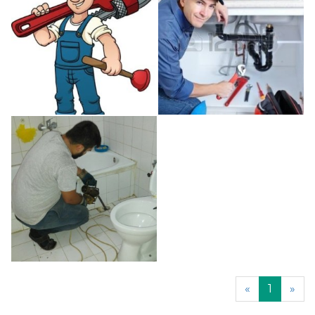
«
1
»